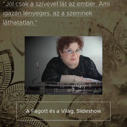
"Jól csak a szívével lát az ember. Ami
igazán lényeges, az a szemnek
láthatatlan."
A Fagott és a Világ, Slideshow