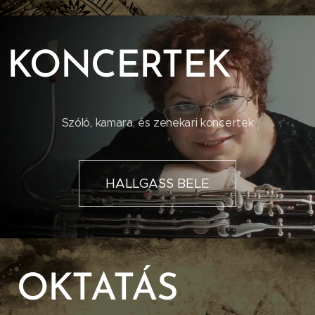
KONCERTEK
Szóló, kamara, és zenekari koncertek
HALLGASS BELE
OKTATÁS