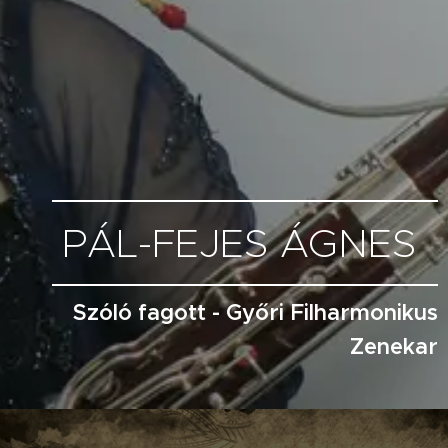
PÁL-FEJES ÁGNES
Szóló fagott - Győri Filharmonikus
Zenekar